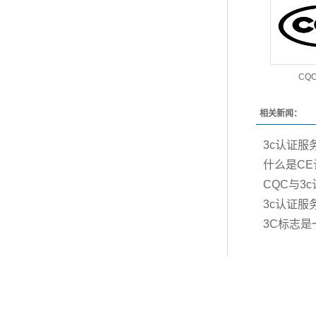
CQ
相关新闻：
3c认证服
什么是C
CQC与3
3c认证
3C标志